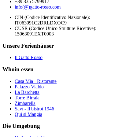
+39 335 5799917
info(@)gatto-rosso.com
CIN (Codice Identificativo Nazionale):
IT063091C2DRLDXOC9
CUSR (Codice Unico Strutture Ricettive):
15063091EXT0003
Unsere Ferienhäuser
Il Gatto Rosso
Whoin essen
Casa Mia - Ristorante
Palazzo Vialdo
La Barchetta
Torre Birraia
Zimbarella
Savì - Il bistrot 1946
Qui si Mangia
Die Umgebung