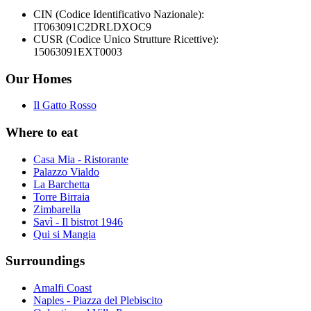
CIN (Codice Identificativo Nazionale):
IT063091C2DRLDXOC9
CUSR (Codice Unico Strutture Ricettive):
15063091EXT0003
Our Homes
Il Gatto Rosso
Where to eat
Casa Mia - Ristorante
Palazzo Vialdo
La Barchetta
Torre Birraia
Zimbarella
Savì - Il bistrot 1946
Qui si Mangia
Surroundings
Amalfi Coast
Naples - Piazza del Plebiscito