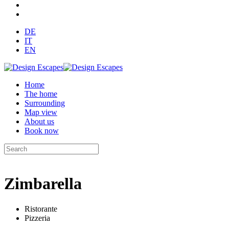
DE
IT
EN
Home
The home
Surrounding
Map view
About us
Book now
Zimbarella
Ristorante
Pizzeria