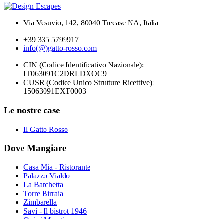
Via Vesuvio, 142, 80040 Trecase NA, Italia
+39 335 5799917
info(@)gatto-rosso.com
CIN (Codice Identificativo Nazionale):
IT063091C2DRLDXOC9
CUSR (Codice Unico Strutture Ricettive):
15063091EXT0003
Le nostre case
Il Gatto Rosso
Dove Mangiare
Casa Mia - Ristorante
Palazzo Vialdo
La Barchetta
Torre Birraia
Zimbarella
Savì - Il bistrot 1946