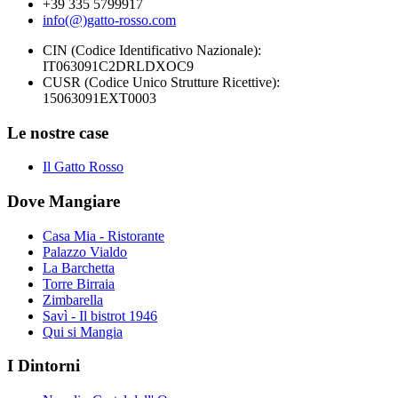
+39 335 5799917
info(@)gatto-rosso.com
CIN (Codice Identificativo Nazionale):
IT063091C2DRLDXOC9
CUSR (Codice Unico Strutture Ricettive):
15063091EXT0003
Le nostre case
Il Gatto Rosso
Dove Mangiare
Casa Mia - Ristorante
Palazzo Vialdo
La Barchetta
Torre Birraia
Zimbarella
Savì - Il bistrot 1946
Qui si Mangia
I Dintorni