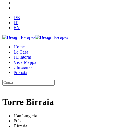
DE
IT
EN
Home
La Casa
I Dintorni
Vista Mappa
Chi siamo
Prenota
Torre Birraia
Hamburgeria
Pub
Birreria