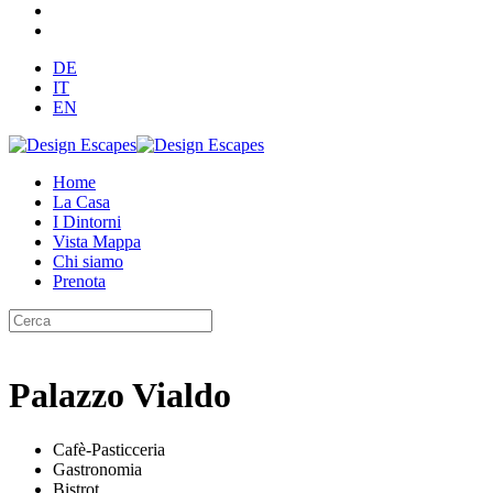
DE
IT
EN
Home
La Casa
I Dintorni
Vista Mappa
Chi siamo
Prenota
Palazzo Vialdo
Cafè-Pasticceria
Gastronomia
Bistrot