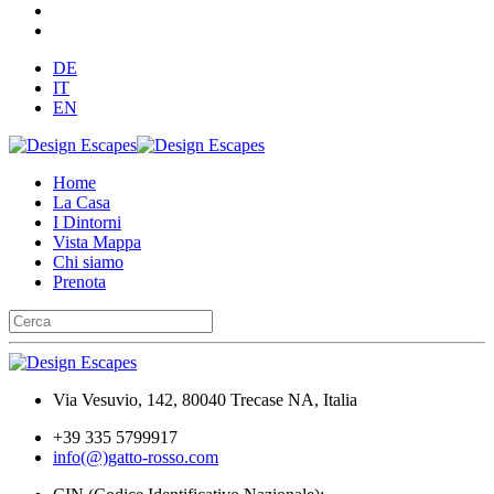
DE
IT
EN
Home
La Casa
I Dintorni
Vista Mappa
Chi siamo
Prenota
Via Vesuvio, 142, 80040 Trecase NA, Italia
+39 335 5799917
info(@)gatto-rosso.com