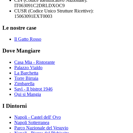
CIN (Codice Identificativo Nazionale):
IT063091C2DRLDXOC9
CUSR (Codice Unico Strutture Ricettive):
15063091EXT0003
Le nostre case
Il Gatto Rosso
Dove Mangiare
Casa Mia - Ristorante
Palazzo Vialdo
La Barchetta
Torre Birraia
Zimbarella
Savì - Il bistrot 1946
Qui si Mangia
I Dintorni
Napoli - Castel dell' Ovo
Napoli Sotterranea
Parco Nazionale del Vesuvio