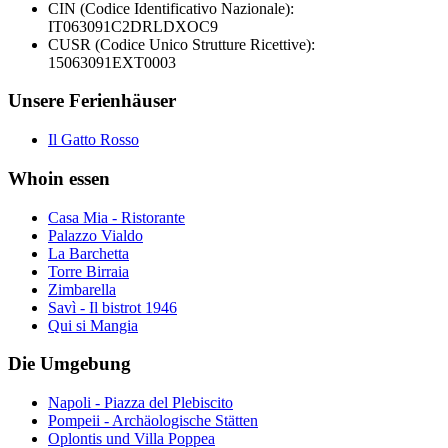
CIN (Codice Identificativo Nazionale):
IT063091C2DRLDXOC9
CUSR (Codice Unico Strutture Ricettive):
15063091EXT0003
Unsere Ferienhäuser
Il Gatto Rosso
Whoin essen
Casa Mia - Ristorante
Palazzo Vialdo
La Barchetta
Torre Birraia
Zimbarella
Savì - Il bistrot 1946
Qui si Mangia
Die Umgebung
Napoli - Piazza del Plebiscito
Pompeii - Archäologische Stätten
Oplontis und Villa Poppea