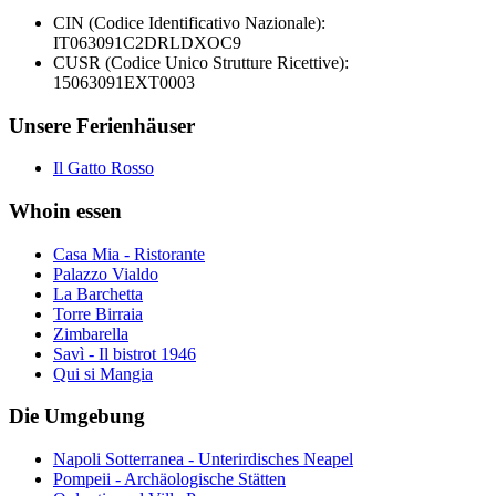
CIN (Codice Identificativo Nazionale):
IT063091C2DRLDXOC9
CUSR (Codice Unico Strutture Ricettive):
15063091EXT0003
Unsere Ferienhäuser
Il Gatto Rosso
Whoin essen
Casa Mia - Ristorante
Palazzo Vialdo
La Barchetta
Torre Birraia
Zimbarella
Savì - Il bistrot 1946
Qui si Mangia
Die Umgebung
Napoli Sotterranea - Unterirdisches Neapel
Pompeii - Archäologische Stätten