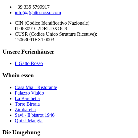
+39 335 5799917
info(@)gatto-rosso.com
CIN (Codice Identificativo Nazionale):
IT063091C2DRLDXOC9
CUSR (Codice Unico Strutture Ricettive):
15063091EXT0003
Unsere Ferienhäuser
Il Gatto Rosso
Whoin essen
Casa Mia - Ristorante
Palazzo Vialdo
La Barchetta
Torre Birraia
Zimbarella
Savì - Il bistrot 1946
Qui si Mangia
Die Umgebung