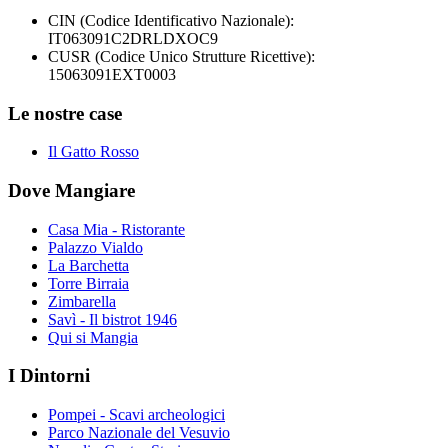
CIN (Codice Identificativo Nazionale):
IT063091C2DRLDXOC9
CUSR (Codice Unico Strutture Ricettive):
15063091EXT0003
Le nostre case
Il Gatto Rosso
Dove Mangiare
Casa Mia - Ristorante
Palazzo Vialdo
La Barchetta
Torre Birraia
Zimbarella
Savì - Il bistrot 1946
Qui si Mangia
I Dintorni
Pompei - Scavi archeologici
Parco Nazionale del Vesuvio