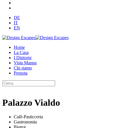
DE
IT
EN
Home
La Casa
I Dintorni
Vista Mappa
Chi siamo
Prenota
Palazzo Vialdo
Cafè-Pasticceria
Gastronomia
Bistrot