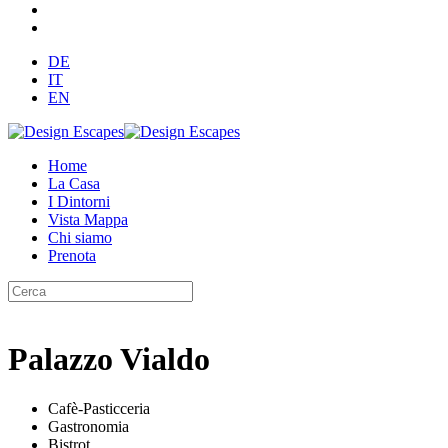
DE
IT
EN
Home
La Casa
I Dintorni
Vista Mappa
Chi siamo
Prenota
Palazzo Vialdo
Cafè-Pasticceria
Gastronomia
Bistrot