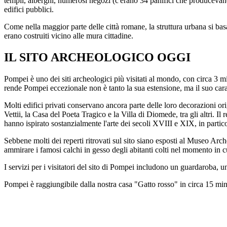
templi, alberghi, numerosi negozi (c'erano 34 panifici che producevano v
edifici pubblici.
Come nella maggior parte delle città romane, la struttura urbana si basav
erano costruiti vicino alle mura cittadine.
IL SITO ARCHEOLOGICO OGGI
Pompei è uno dei siti archeologici più visitati al mondo, con circa 3 mi
rende Pompei eccezionale non è tanto la sua estensione, ma il suo carat
Molti edifici privati conservano ancora parte delle loro decorazioni or
Vettii, la Casa del Poeta Tragico e la Villa di Diomede, tra gli altri. Il
hanno ispirato sostanzialmente l'arte dei secoli XVIII e XIX, in partic
Sebbene molti dei reperti ritrovati sul sito siano esposti al Museo Arc
ammirare i famosi calchi in gesso degli abitanti colti nel momento in c
I servizi per i visitatori del sito di Pompei includono un guardaroba, un
Pompei è raggiungibile dalla nostra casa "Gatto rosso" in circa 15 min