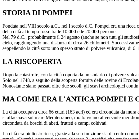
STORIA DI POMPEI
Fondata nell'VIII secolo a.C., nel I secolo d.C. Pompei era una ricca ci
della città al tempo fosse tra le 10.000 e le 20.000 persone.
Nel 79 d.C., probabilmente il 24 agosto (anche se non tutti gli studios
cielo, raggiungendo una distanza di circa 26 chilometri. Successivamen
seppellendo la città sotto uno spesso strato di polvere vulcanica, di 6-10
LA RISCOPERTA
Dopo la catastrofe, con la città coperta da un sudario di polvere vulc
Solo nel 1748, a seguito della scoperta fortuita delle rovine di Ercolan
Nonostante siano passati oltre due secoli, gli scavi archeologici continua
MA COME ERA L'ANTICA POMPEI E C
La città occupava circa 66 ettari (163 acri) ed era circondata da mura 
si affacciava sul mare Mediterraneo, molto vicino al versante meridiona
circondata da boschi di abeti, frutteti e campi coltivati.
La città era piuttosto ricca, grazie alla sua funzione sia di centro commer