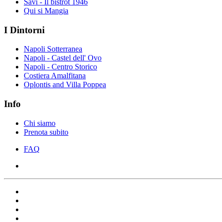
Savì - Il bistrot 1946
Qui si Mangia
I Dintorni
Napoli Sotterranea
Napoli - Castel dell' Ovo
Napoli - Centro Storico
Costiera Amalfitana
Oplontis and Villa Poppea
Info
Chi siamo
Prenota subito
FAQ