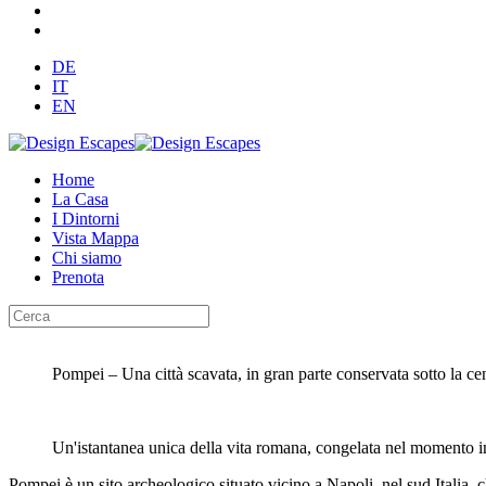
DE
IT
EN
Home
La Casa
I Dintorni
Vista Mappa
Chi siamo
Prenota
Pompei – Una città scavata, in gran parte conservata sotto la ce
Un'istantanea unica della vita romana, congelata nel momento in
Pompei è un sito archeologico situato vicino a Napoli, nel sud Italia, c