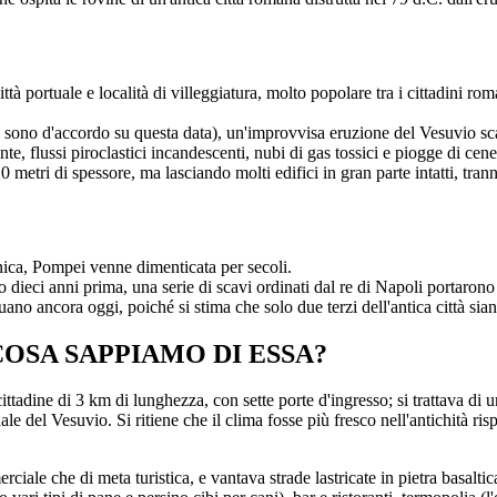
ttà portuale e località di villeggiatura, molto popolare tra i cittadini r
i sono d'accordo su questa data), un'improvvisa eruzione del Vesuvio sca
te, flussi piroclastici incandescenti, nubi di gas tossici e piogge di c
 metri di spessore, ma lasciando molti edifici in gran parte intatti, tranne
anica, Pompei venne dimenticata per secoli.
o dieci anni prima, una serie di scavi ordinati dal re di Napoli portarono
no ancora oggi, poiché si stima che solo due terzi dell'antica città siano 
OSA SAPPIAMO DI ESSA?
cittadine di 3 km di lunghezza, con sette porte d'ingresso; si trattava di
le del Vesuvio. Si ritiene che il clima fosse più fresco nell'antichità r
ciale che di meta turistica, e vantava strade lastricate in pietra basaltica 