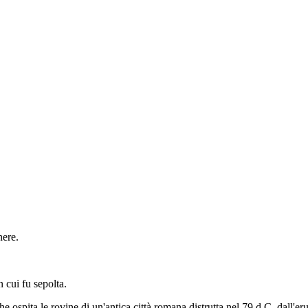
nere.
 cui fu sepolta.
he ospita le rovine di un'antica città romana distrutta nel 79 d.C. dall'e