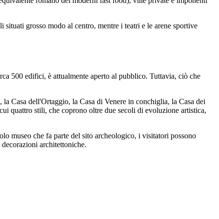
l'equivalente romano dei moderni fast food), ville private e imponenti
i situati grosso modo al centro, mentre i teatri e le arene sportive
rca 500 edifici, è attualmente aperto al pubblico. Tuttavia, ciò che
, la Casa dell'Ortaggio, la Casa di Venere in conchiglia, la Casa dei
cui quattro stili, che coprono oltre due secoli di evoluzione artistica,
olo museo che fa parte del sito archeologico, i visitatori possono
 decorazioni architettoniche.