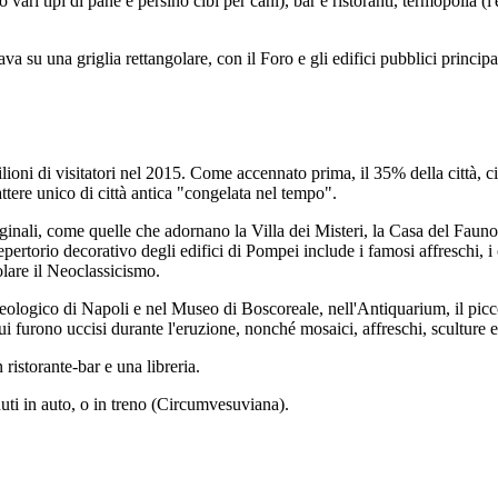
ari tipi di pane e persino cibi per cani), bar e ristoranti, termopolia (
a su una griglia rettangolare, con il Foro e gli edifici pubblici principal
lioni di visitatori nel 2015. Come accennato prima, il 35% della città, ci
tere unico di città antica "congelata nel tempo".
iginali, come quelle che adornano la Villa dei Misteri, la Casa del Fauno
 repertorio decorativo degli edifici di Pompei include i famosi affreschi, i 
olare il Neoclassicismo.
heologico di Napoli e nel Museo di Boscoreale, nell'Antiquarium, il picc
ui furono uccisi durante l'eruzione, nonché mosaici, affreschi, sculture e
 ristorante-bar e una libreria.
uti in auto, o in treno (Circumvesuviana).