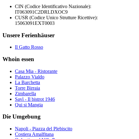
CIN (Codice Identificativo Nazionale):
IT063091C2DRLDXOC9
CUSR (Codice Unico Strutture Ricettive):
15063091EXT0003
Unsere Ferienhäuser
Il Gatto Rosso
Whoin essen
Casa Mia - Ristorante
Palazzo Vialdo
La Barchetta
Torre Birraia
Zimbarella
Savì - Il bistrot 1946
Qui si Mangia
Die Umgebung
Napoli - Piazza del Plebiscito
Costiera Amalfitana