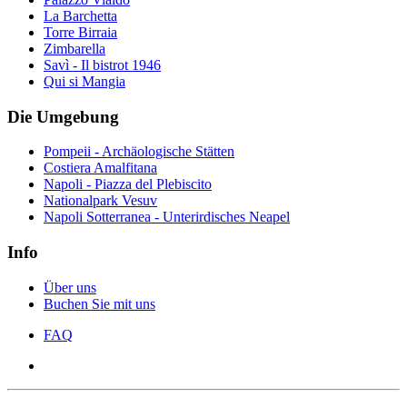
La Barchetta
Torre Birraia
Zimbarella
Savì - Il bistrot 1946
Qui si Mangia
Die Umgebung
Pompeii - Archäologische Stätten
Costiera Amalfitana
Napoli - Piazza del Plebiscito
Nationalpark Vesuv
Napoli Sotterranea - Unterirdisches Neapel
Info
Über uns
Buchen Sie mit uns
FAQ