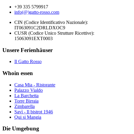
+39 335 5799917
info(@)gatto-rosso.com
CIN (Codice Identificativo Nazionale):
IT063091C2DRLDXOC9
CUSR (Codice Unico Strutture Ricettive):
15063091EXT0003
Unsere Ferienhäuser
Il Gatto Rosso
Whoin essen
Casa Mia - Ristorante
Palazzo Vialdo
La Barchetta
Torre Birraia
Zimbarella
Savì - Il bistrot 1946
Qui si Mangia
Die Umgebung