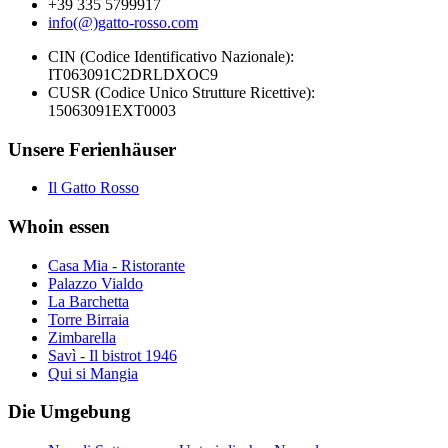
+39 335 5799917
info(@)gatto-rosso.com
CIN (Codice Identificativo Nazionale):
IT063091C2DRLDXOC9
CUSR (Codice Unico Strutture Ricettive):
15063091EXT0003
Unsere Ferienhäuser
Il Gatto Rosso
Whoin essen
Casa Mia - Ristorante
Palazzo Vialdo
La Barchetta
Torre Birraia
Zimbarella
Savì - Il bistrot 1946
Qui si Mangia
Die Umgebung