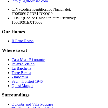
info(@)gatto-rosso.com
CIN (Codice Identificativo Nazionale):
IT063091C2DRLDXOC9
CUSR (Codice Unico Strutture Ricettive):
15063091EXT0003
Our Homes
Il Gatto Rosso
Where to eat
Casa Mia - Ristorante
Palazzo Vialdo
La Barchetta
Torre Birraia
Zimbarella
Savì - Il bistrot 1946
Qui si Mangia
Surroundings
Oplontis and Villa Poppaea