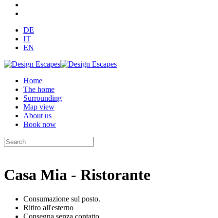
DE
IT
EN
Home
The home
Surrounding
Map view
About us
Book now
Casa Mia - Ristorante
Consumazione sul posto.
Ritiro all'esterno
Consegna senza contatto.