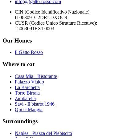
info(@)gatto-rosso.com
CIN (Codice Identificativo Nazionale):
IT063091C2DRLDXOC9
CUSR (Codice Unico Strutture Ricettive):
15063091EXT0003
Our Homes
Il Gatto Rosso
Where to eat
Casa Mia - Ristorante
Palazzo Vialdo
La Barchetta
Torre Birraia
Zimbarella
Savì - Il bistrot 1946
Qui si Mangia
Surroundings
Naples - Piazza del Plebiscito