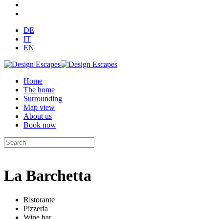
DE
IT
EN
Home
The home
Surrounding
Map view
About us
Book now
La Barchetta
Ristorante
Pizzeria
Wine bar