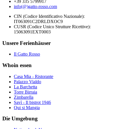
+39 335 5799917
info(@)gatto-rosso.com
CIN (Codice Identificativo Nazionale):
IT063091C2DRLDXOC9
CUSR (Codice Unico Strutture Ricettive):
15063091EXT0003
Unsere Ferienhäuser
Il Gatto Rosso
Whoin essen
Casa Mia - Ristorante
Palazzo Vialdo
La Barchetta
Torre Birraia
Zimbarella
Savì - Il bistrot 1946
Qui si Mangia
Die Umgebung