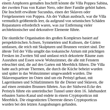
einem Amphoren gemalten Inschrift könnte die Villa Poppea Sabina,
der zweiten Frau von Kaiser Nero, oder ihrer Familie gehört haben.
Die Inschrift erwähnte Sucundus, einen der Sklaven oder
Freigelassenen von Poppea. Als der Vulkan ausbrach, war die Villa
vermutlich größtenteils leer, da aufgrund von seismischen Schäden
Reparaturen erforderlich waren, was zur Entfernung vieler
architektonischer und dekorativer Elemente führte.
Die räumliche Organisation des großen Komplexes basiert auf
perspektivischen Achsen, Symmetrien und Kulissen, die Gärten
umfassen, die reich mit Skulpturen und Brunnen verziert sind. Der
älteste Teil der Villa umgibt das toskanische Atrium mit prächtigen
Fresken im Zweiten Stil und umfasst reich dekorierte Räume zum
Ausruhen und Essen sowie Wohnzimmer, die alle mit Fenstern
erleuchtet sind, die auf den Garten mit Meerblick führen. Die Villa
hatte auch private Thermen, die durch die Küche beheizt wurden
und später in das Wohnzimmer umgewandelt wurden. Die
Sklavenquartiere im Osten sind um ein Peristyl gebaut, mit
Lagerräumen und Schlafzimmern für die Diener und Sklaven, die
auf einen zentralen Brunnen führten. Aus der Südwest-Ecke des
Peristyls führte ein unterirdischer Tunnel unter dem 16. Jahrhundert
erbauten Sarno-Kanal und endete in einem Cryptoporticus mit
Meerblick. Die eingestürzten Überreste dieses Cryptoporticus
wurden bei den letzten Ausgrabungen gefunden.