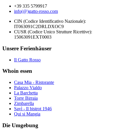
+39 335 5799917
info(@)gatto-rosso.com
CIN (Codice Identificativo Nazionale):
IT063091C2DRLDXOC9
CUSR (Codice Unico Strutture Ricettive):
15063091EXT0003
Unsere Ferienhäuser
Il Gatto Rosso
Whoin essen
Casa Mia - Ristorante
Palazzo Vialdo
La Barchetta
Torre Birraia
Zimbarella
Savì - Il bistrot 1946
Qui si Mangia
Die Umgebung